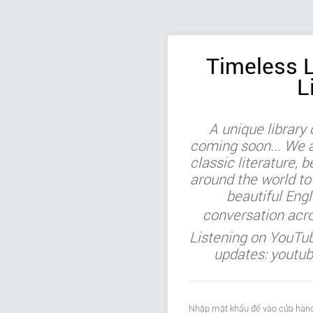
Timeless L
L
A unique library
coming soon... We ar
classic literature, b
around the world to
beautiful Engl
conversation acr
Listening on YouTu
updates: youtu
Nhập mật khẩu để vào cửa hàng