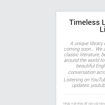
Timeless L
L
A unique library
coming soon... We ar
classic literature, b
around the world to
beautiful Engl
conversation acr
Listening on YouTu
updates: youtu
Nhập mật khẩu để vào cửa hàng