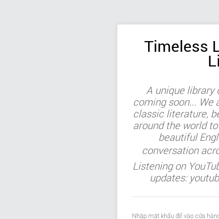
Timeless L
L
A unique library
coming soon... We ar
classic literature, b
around the world to
beautiful Engl
conversation acr
Listening on YouTu
updates: youtu
Nhập mật khẩu để vào cửa hàng