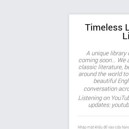
Timeless L
L
A unique library
coming soon... We ar
classic literature, b
around the world to
beautiful Engl
conversation acr
Listening on YouTu
updates: youtu
Nhập mật khẩu để vào cửa hàng