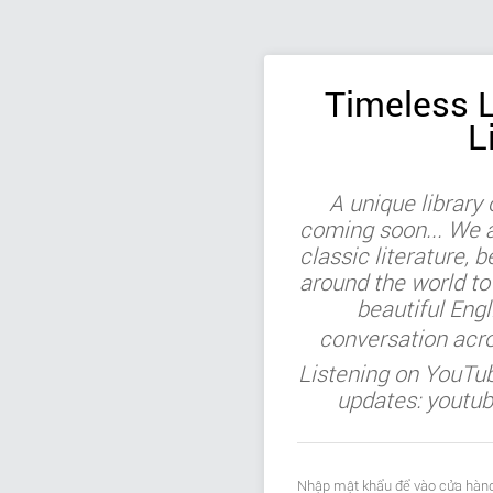
Timeless L
L
A unique library
coming soon... We ar
classic literature, b
around the world to
beautiful Engl
conversation acr
Listening on YouTu
updates: youtu
Nhập mật khẩu để vào cửa hàng