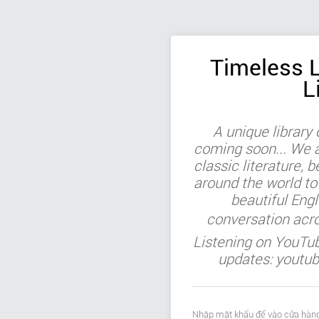
Timeless L
L
A unique library
coming soon... We ar
classic literature, b
around the world to
beautiful Engl
conversation acr
Listening on YouTu
updates: youtu
Nhập mật khẩu để vào cửa hàng