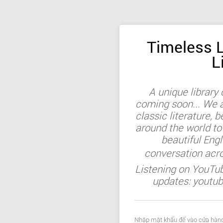
Timeless L
L
A unique library
coming soon... We ar
classic literature, b
around the world to
beautiful Engl
conversation acr
Listening on YouTu
updates: youtu
Nhập mật khẩu để vào cửa hàng